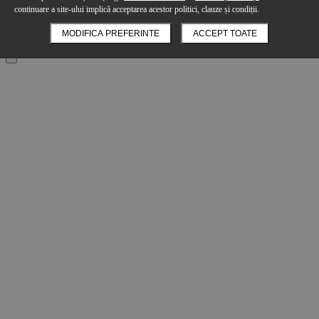
continuare a site-ului implică acceptarea acestor politici, clauze și condiții.
Cant:
MODIFICA PREFERINTE
ACCEPT TOATE
Adauga in cos