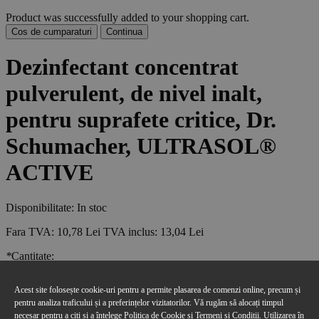
Product was successfully added to your shopping cart.
Cos de cumparaturi
Continua
Dezinfectant concentrat
pulverulent, de nivel inalt,
pentru suprafete critice, Dr.
Schumacher, ULTRASOL®
ACTIVE
Disponibilitate:
In stoc
Fara TVA:
10,78 Lei
TVA inclus:
13,04 Lei
*
Cantitate:
Acest site folosește cookie-uri pentru a permite plasarea de comenzi online, precum și
* Campuri Obligatorii
pentru analiza traficului și a preferințelor vizitatorilor. Vă rugăm să alocați timpul
necesar pentru a citi și a înțelege
Politica de Cookie
si
Termeni și Condiții
. Utilizarea în
Fara TVA:
10,78 Lei
TVA inclus:
13,04 Lei