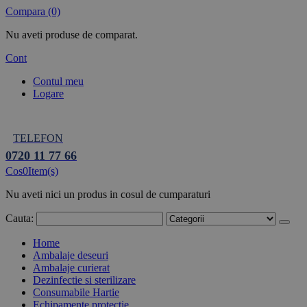
Compara (0)
Nu aveti produse de comparat.
Cont
Contul meu
Logare
TELEFON
0720 11 77 66
Cos
0
Item(s)
Nu aveti nici un produs in cosul de cumparaturi
Cauta:
Home
Ambalaje deseuri
Ambalaje curierat
Dezinfectie si sterilizare
Consumabile Hartie
Echipamente protectie