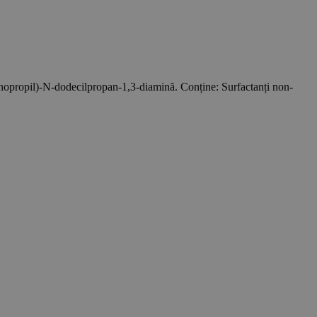
inopropil)-N-dodecilpropan-1,3-diamină. Conține: Surfactanți non-