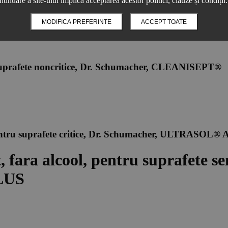
ntinuare a site-ului implică acceptarea acestor politici, clauze și condiții.
MODIFICA PREFERINTE
ACCEPT TOATE
u suprafete noncritice, Dr. Schumacher, CLEANISEPT®
, pentru suprafete critice, Dr. Schumacher, ULTRASOL
 fara alcool, pentru suprafete sem
LUS