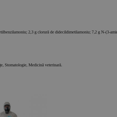
metilbenzilamoniu; 2,3 g clorură de didecildimetilamoniu; 7,2 g N-(3-am
țe, Stomatologie, Medicină veterinară.