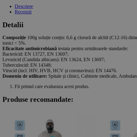
Descriere
Recenzii
Detalii
Compoziție
100g soluție conțin: 6,6 g clorură de alchil (C12-16) di
ionici < 5%.
Eficacitate antimicrobiană
testata pentru următoarele standarde:
Bactericid: EN 13727, EN 13697;
Levuricid (Candida albicans): EN 13624, EN 13697;
Tuberculocid: EN 14348;
Virucid (incl. HIV, HVB, HCV și coronavirus): EN 14476.
Domeniu de utilizare:
Spitale și clinici, Cabinete medicale, Ambulan
Fii primul care evalueaza acest produs.
Produse recomandate: