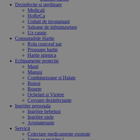
Dezinfectie si sterilizare
Medicali
HoReCa
Unitati de invatamant
Saloane de infrumusetare
Uz casnic
Consumabile Hartie
Rola cearceaf pat
Prosoape hartie
Hartie igienica
Echipamente protectie
Masti
Manusi
Combinezoane si Halate
Botosi
Bonete
Ochelari si Viziere
Covoare dezinfectante
Ingrijire personala
Ingrijire bebelusi
Ingrijire piele
Aromaterapie
Servicii
Colectare medicamente expirate
Vreau sa reciclez !