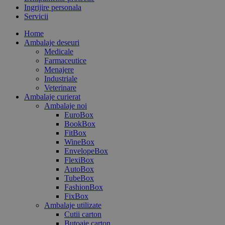
Ingrijire personala
Servicii
Home
Ambalaje deseuri
Medicale
Farmaceutice
Menajere
Industriale
Veterinare
Ambalaje curierat
Ambalaje noi
EuroBox
BookBox
FitBox
WineBox
EnvelopeBox
FlexiBox
AutoBox
TubeBox
FashionBox
FixBox
Ambalaje utilizate
Cutii carton
Butoaie carton