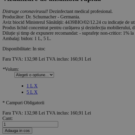
Distruge coronavirusul!
Dezinfectant medical profesional.
Producător: Dr. Schumacher - Germania.
Aviz biocid Ministerul Sănătății: 4439BIO/02/12.24 cu indicație de utili
Produs lichid concentrat pentru curățarea și dezinfecția mobilierului, d
Diluție și timp de expunere recomandat: - suprafețe non-critice: 1% la 
Ambalaj: bidon: 1 L, 5 L.
Disponibilitate:
In stoc
Fara TVA:
132,98 Lei
TVA inclus:
160,91 Lei
*
Volum:
1 L
X
5 L
X
* Campuri Obligatorii
Fara TVA:
132,98 Lei
TVA inclus:
160,91 Lei
Cant:
Adauga in cos