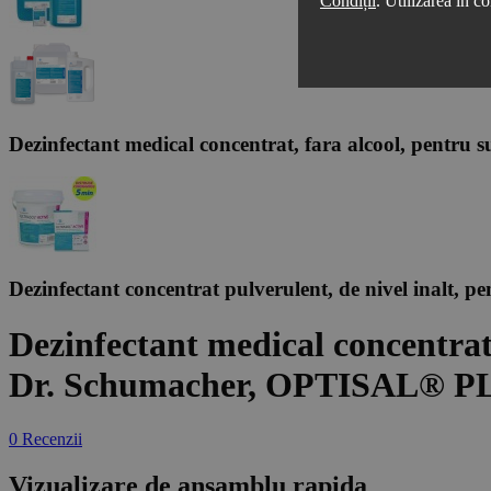
Condiții
. Utilizarea în co
Dezinfectant medical concentrat, fara alcool, pentr
Dezinfectant concentrat pulverulent, de nivel inalt
Dezinfectant medical concentrat,
Dr. Schumacher, OPTISAL® P
0 Recenzii
Vizualizare de ansamblu rapida