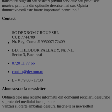
transmiteti sugestii sau sesizari privind serviciile sau produsele
noastre, prin una din optiunile descrise mai sus. Opinia
dumneavoastră este foarte importantă pentru noi!
Contact
SC DEXROM GROUP SRL
CUI: 7744709
Nr. Reg. Com.: J1995007172409
BD. THEODOR PALLADY, Nr. 7-11
Sector 3, Bucuresti
0720 11 77 66
contact@dexrom.ro
L - V / 9:00 - 17:30
Aboneaza-te la newsletter
Obtineti cele mai recente informatii din domeniul reciclarii deseurilor
si protectiei mediului inconjurator.
Vanzari si oferte ambalaje deseuri. Inscrie-te la newsletter!