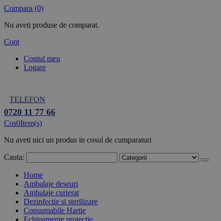
Compara (0)
Nu aveti produse de comparat.
Cont
Contul meu
Logare
TELEFON
0720 11 77 66
Cos
0
Item(s)
Nu aveti nici un produs in cosul de cumparaturi
Cauta:
Home
Ambalaje deseuri
Ambalaje curierat
Dezinfectie si sterilizare
Consumabile Hartie
Echipamente protectie