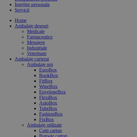
Ingrijire personala
Servicii
Home
Ambalaje deseuri
Medicale
Farmaceutice
Menajere
Industriale
Veterinare
Ambalaje curierat
Ambalaje noi
EuroBox
BookBox
FitBox
WineBox
EnvelopeBox
FlexiBox
AutoBox
TubeBox
FashionBox
FixBox
Ambalaje utilizate
Cutii carton
Butoaie carton