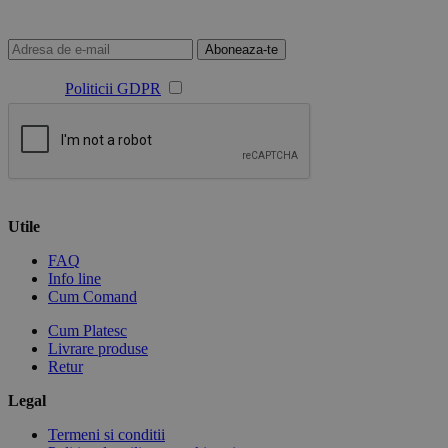
Aboneaza-te
Sunt de acord cu prelucrarea datelor mele cu caracter personal
conform
Politicii GDPR
Utile
FAQ
Info line
Cum Comand
Cum Platesc
Livrare produse
Retur
Legal
Termeni si conditii