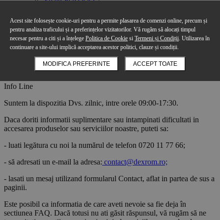
Consultanta mediu
Contact
Acest site folosește cookie-uri pentru a permite plasarea de comenzi online, precum și
pentru analiza traficului și a preferințelor vizitatorilor. Vă rugăm să alocați timpul
Home
necesar pentru a citi și a înțelege
Politica de Cookie
si
Termeni și Condiții
. Utilizarea în
Suport Client
continuare a site-ului implică acceptarea acestor politici, clauze și condiții.
Product was successfully added to your shopping cart.
MODIFICA PREFERINTE
ACCEPT TOATE
Cos de cumparaturi
Continua
Info Line
Suntem la dispozitia Dvs. zilnic, intre orele 09:00-17:30.
Daca doriti informatii suplimentare sau intampinati dificultati in
accesarea produselor sau serviciilor noastre, puteti sa:
- luati legătura cu noi la numărul de telefon 0720 11 77 66;
- să adresati un e-mail la adresa:
contact@dexrom.ro;
- lasati un mesaj utilizand formularul Contact, aflat in partea de sus a
paginii.
Este posibil ca informatia de care aveti nevoie sa fie deja în
sectiunea FAQ. Dacă totusi nu ati găsit răspunsul, vă rugăm să ne