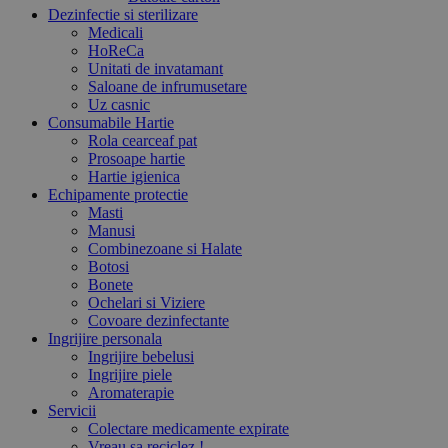
Dezinfectie si sterilizare
Medicali
HoReCa
Unitati de invatamant
Saloane de infrumusetare
Uz casnic
Consumabile Hartie
Rola cearceaf pat
Prosoape hartie
Hartie igienica
Echipamente protectie
Masti
Manusi
Combinezoane si Halate
Botosi
Bonete
Ochelari si Viziere
Covoare dezinfectante
Ingrijire personala
Ingrijire bebelusi
Ingrijire piele
Aromaterapie
Servicii
Colectare medicamente expirate
Vreau sa reciclez !