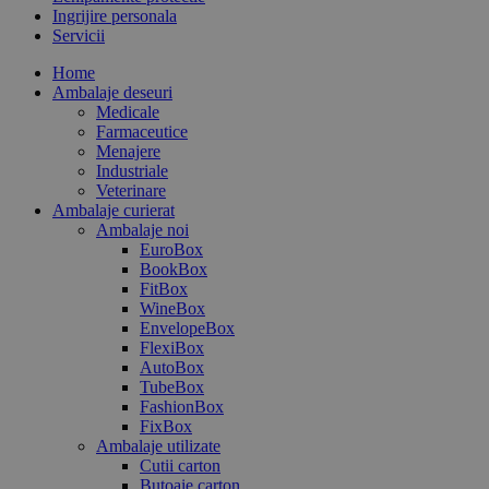
Ingrijire personala
Servicii
Home
Ambalaje deseuri
Medicale
Farmaceutice
Menajere
Industriale
Veterinare
Ambalaje curierat
Ambalaje noi
EuroBox
BookBox
FitBox
WineBox
EnvelopeBox
FlexiBox
AutoBox
TubeBox
FashionBox
FixBox
Ambalaje utilizate
Cutii carton
Butoaie carton