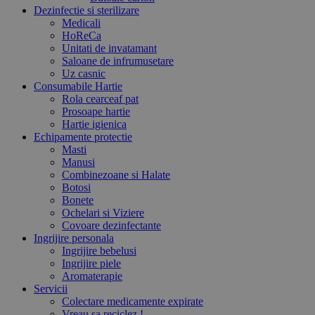
Dezinfectie si sterilizare
Medicali
HoReCa
Unitati de invatamant
Saloane de infrumusetare
Uz casnic
Consumabile Hartie
Rola cearceaf pat
Prosoape hartie
Hartie igienica
Echipamente protectie
Masti
Manusi
Combinezoane si Halate
Botosi
Bonete
Ochelari si Viziere
Covoare dezinfectante
Ingrijire personala
Ingrijire bebelusi
Ingrijire piele
Aromaterapie
Servicii
Colectare medicamente expirate
Vreau sa reciclez !