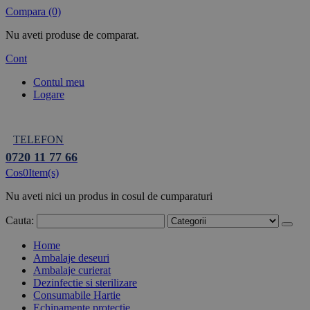
Compara (0)
Nu aveti produse de comparat.
Cont
Contul meu
Logare
TELEFON
0720 11 77 66
Cos
0
Item(s)
Nu aveti nici un produs in cosul de cumparaturi
Cauta:
Home
Ambalaje deseuri
Ambalaje curierat
Dezinfectie si sterilizare
Consumabile Hartie
Echipamente protectie