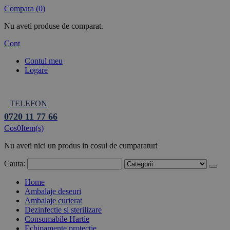
Compara (0)
Nu aveti produse de comparat.
Cont
Contul meu
Logare
TELEFON
0720 11 77 66
Cos
0
Item(s)
Nu aveti nici un produs in cosul de cumparaturi
Cauta:
Home
Ambalaje deseuri
Ambalaje curierat
Dezinfectie si sterilizare
Consumabile Hartie
Echipamente protectie