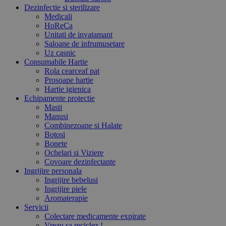
Dezinfectie si sterilizare
Medicali
HoReCa
Unitati de invatamant
Saloane de infrumusetare
Uz casnic
Consumabile Hartie
Rola cearceaf pat
Prosoape hartie
Hartie igienica
Echipamente protectie
Masti
Manusi
Combinezoane si Halate
Botosi
Bonete
Ochelari si Viziere
Covoare dezinfectante
Ingrijire personala
Ingrijire bebelusi
Ingrijire piele
Aromaterapie
Servicii
Colectare medicamente expirate
Vreau sa reciclez !