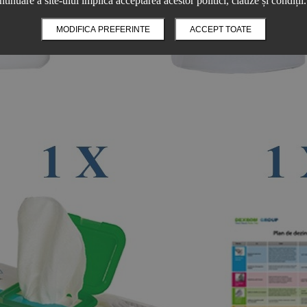
ntinuare a site-ului implică acceptarea acestor politici, clauze și condiții.
MODIFICA PREFERINTE
ACCEPT TOATE