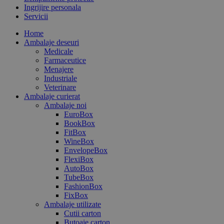
Ingrijire personala
Servicii
Home
Ambalaje deseuri
Medicale
Farmaceutice
Menajere
Industriale
Veterinare
Ambalaje curierat
Ambalaje noi
EuroBox
BookBox
FitBox
WineBox
EnvelopeBox
FlexiBox
AutoBox
TubeBox
FashionBox
FixBox
Ambalaje utilizate
Cutii carton
Butoaie carton