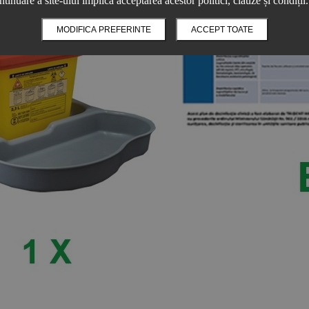
ntinuare a site-ului implică acceptarea acestor politici, clauze și condiții.
MODIFICA PREFERINTE
ACCEPT TOATE