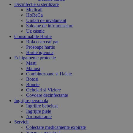
Dezinfectie si sterilizare
Medicali
HoReCa
Unitati de invatamant
Saloane de infrumusetare
Uz casnic
Consumabile Hartie
Rola cearceaf pat
Prosoape hartie
Hartie igienica
Echipamente protectie
Masti
Manusi
Combinezoane si Halate
Botosi
Bonete
Ochelari si Viziere
Covoare dezinfectante
Ingrijire personala
Ingrijire bebelusi
Ingrijire piele
Aromaterapie
Servicii
Colectare medicamente expirate
Vreau sa reciclez !