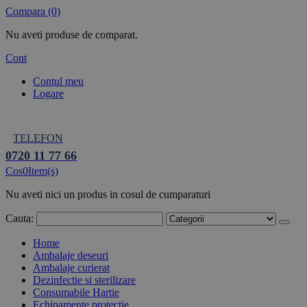
Compara (0)
Nu aveti produse de comparat.
Cont
Contul meu
Logare
TELEFON
0720 11 77 66
Cos
0
Item(s)
Nu aveti nici un produs in cosul de cumparaturi
Cauta:
Home
Ambalaje deseuri
Ambalaje curierat
Dezinfectie si sterilizare
Consumabile Hartie
Echipamente protectie