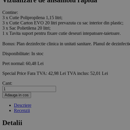
Vizualizare de ansamblu rapida
Contine:
3 x Cutie Polipropilena 1,15 litri;
3 x Cutie Carton EVO 20 litri prevazuta cu sac interior din plastic;
3 x Sac Polietilena 20 litri;
1 x Tavita suport pentru fixare cutie deseuri intepatoare-taietoare.
Bonus: Plan dezinfectie clinica in unitati sanitare. Planul de dezinfectie
Disponibilitate:
In stoc
Pret normal:
60,48 Lei
Special Price
Fara TVA:
42,98 Lei
TVA inclus:
52,01 Lei
Cant:
Adauga in cos
Descriere
Recenzii
Detalii