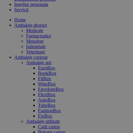
Ingrijire personala
Servicii
Home
Ambalaje deseuri
Medicale
Farmaceutice
Menajere
Industriale
Veterinare
Ambalaje curierat
Ambalaje noi
EuroBox
BookBox
FitBox
WineBox
EnvelopeBox
FlexiBox
AutoBox
TubeBox
FashionBox
FixBox
Ambalaje utilizate
Cutii carton
Butoaie carton