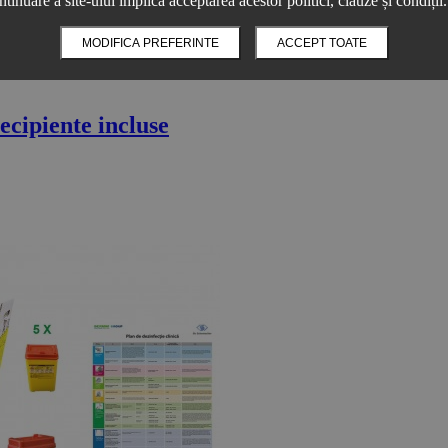
ntinuare a site-ului implică acceptarea acestor politici, clauze și condiții.
MODIFICA PREFERINTE
ACCEPT TOATE
ecipiente incluse