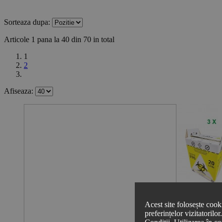
Sorteaza dupa:
Articole 1 pana la 40 din 70 in total
1
2
Afiseaza:
Acest site folosește cook
preferințelor vizitatorilo