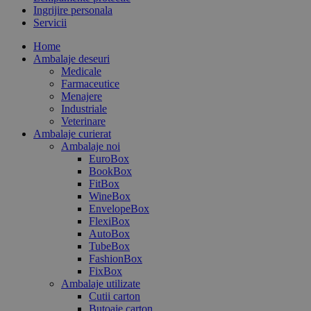
Ingrijire personala
Servicii
Home
Ambalaje deseuri
Medicale
Farmaceutice
Menajere
Industriale
Veterinare
Ambalaje curierat
Ambalaje noi
EuroBox
BookBox
FitBox
WineBox
EnvelopeBox
FlexiBox
AutoBox
TubeBox
FashionBox
FixBox
Ambalaje utilizate
Cutii carton
Butoaie carton