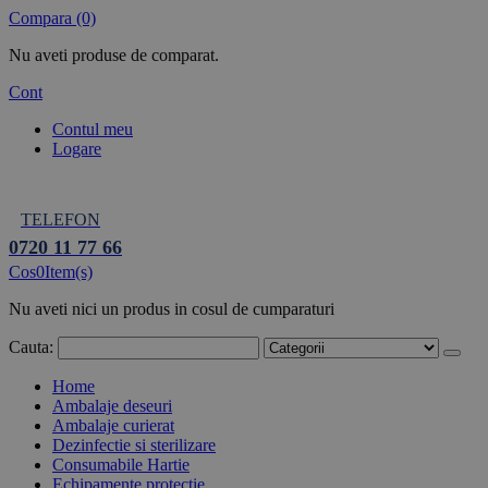
Compara (0)
Nu aveti produse de comparat.
Cont
Contul meu
Logare
TELEFON
0720 11 77 66
Cos
0
Item(s)
Nu aveti nici un produs in cosul de cumparaturi
Cauta:
Home
Ambalaje deseuri
Ambalaje curierat
Dezinfectie si sterilizare
Consumabile Hartie
Echipamente protectie