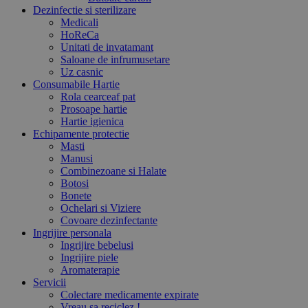
Dezinfectie si sterilizare
Medicali
HoReCa
Unitati de invatamant
Saloane de infrumusetare
Uz casnic
Consumabile Hartie
Rola cearceaf pat
Prosoape hartie
Hartie igienica
Echipamente protectie
Masti
Manusi
Combinezoane si Halate
Botosi
Bonete
Ochelari si Viziere
Covoare dezinfectante
Ingrijire personala
Ingrijire bebelusi
Ingrijire piele
Aromaterapie
Servicii
Colectare medicamente expirate
Vreau sa reciclez !