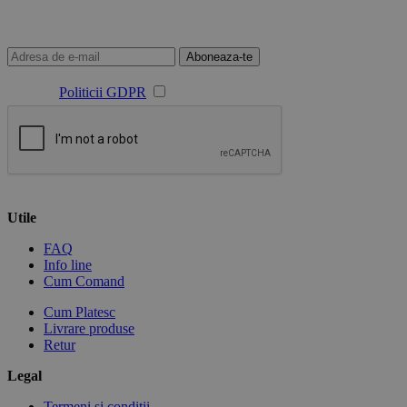
Aboneaza-te
Sunt de acord cu prelucrarea datelor mele cu caracter personal
conform
Politicii GDPR
Utile
FAQ
Info line
Cum Comand
Cum Platesc
Livrare produse
Retur
Legal
Termeni si conditii