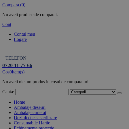
Compara (0)
Nu aveti produse de comparat.
Cont
Contul meu
Logare
TELEFON
0720 11 77 66
Cos
0
Item(s)
Nu aveti nici un produs in cosul de cumparaturi
Cauta:
Home
Ambalaje deseuri
Ambalaje curierat
Dezinfectie si sterilizare
Consumabile Hartie
Echipamente protectie