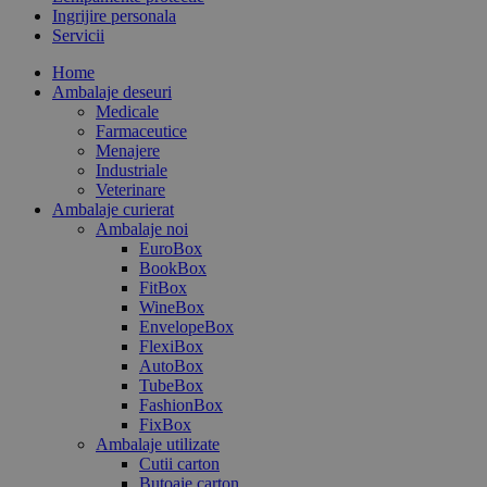
Ingrijire personala
Servicii
Home
Ambalaje deseuri
Medicale
Farmaceutice
Menajere
Industriale
Veterinare
Ambalaje curierat
Ambalaje noi
EuroBox
BookBox
FitBox
WineBox
EnvelopeBox
FlexiBox
AutoBox
TubeBox
FashionBox
FixBox
Ambalaje utilizate
Cutii carton
Butoaie carton