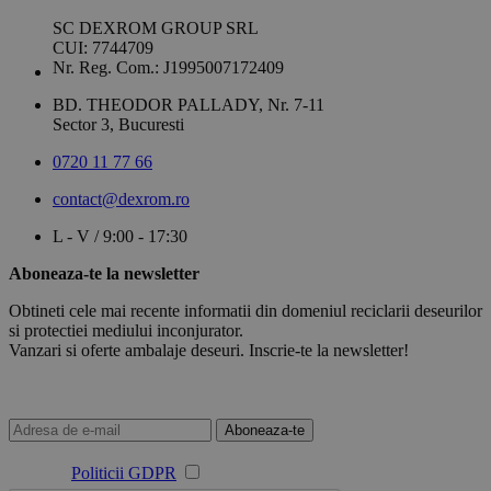
SC DEXROM GROUP SRL
CUI: 7744709
Nr. Reg. Com.: J1995007172409
BD. THEODOR PALLADY, Nr. 7-11
Sector 3, Bucuresti
0720 11 77 66
contact@dexrom.ro
L - V / 9:00 - 17:30
Aboneaza-te la newsletter
Obtineti cele mai recente informatii din domeniul reciclarii deseurilor
si protectiei mediului inconjurator.
Vanzari si oferte ambalaje deseuri. Inscrie-te la newsletter!
Aboneaza-te
Sunt de acord cu prelucrarea datelor mele cu caracter personal
conform
Politicii GDPR