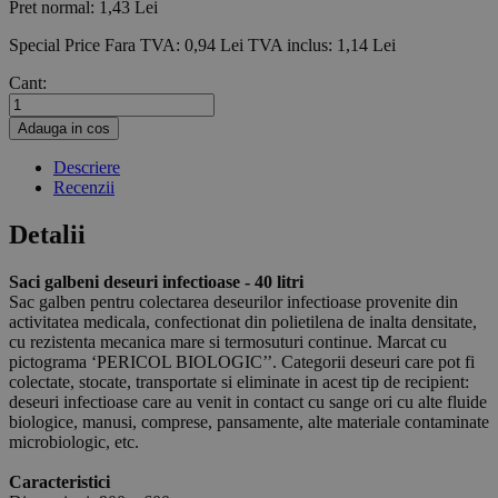
Pret normal:
1,43 Lei
Special Price
Fara TVA:
0,94 Lei
TVA inclus:
1,14 Lei
Cant:
Adauga in cos
Descriere
Recenzii
Detalii
Saci galbeni deseuri infectioase - 40 litri
Sac galben pentru colectarea deseurilor infectioase provenite din
activitatea medicala, confectionat din polietilena de inalta densitate,
cu rezistenta mecanica mare si termosuturi continue. Marcat cu
pictograma ‘PERICOL BIOLOGIC’’. Categorii deseuri care pot fi
colectate, stocate, transportate si eliminate in acest tip de recipient:
deseuri infectioase care au venit in contact cu sange ori cu alte fluide
biologice, manusi, comprese, pansamente, alte materiale contaminate
microbiologic, etc.
Caracteristici