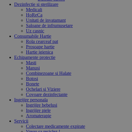
Dezinfectie si sterilizare
Medicali
HoReCa
Unitati de invatamant
Saloane de infrumusetare
Uz casnic
Consumabile Hartie
Rola cearceaf pat
Prosoape hartie
Hartie igienica
Echipamente protectie
Masti
Manusi
Combinezoane si Halate
Botosi
Bonete
Ochelari si Viziere
Covoare dezinfectante
Ingrijire personala
Ingrijire bebelusi
Ingrijire piele
Aromaterapie
Servicii
Colectare medicamente expirate
Vreau sa reciclez !